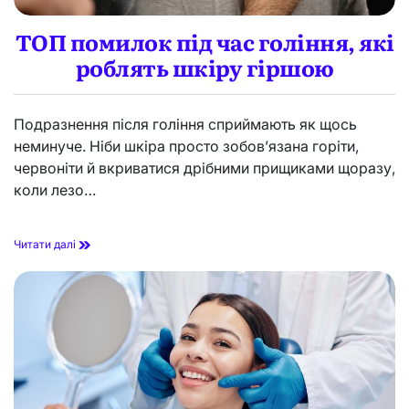
з
е
ТОП помилок під час гоління, які
н
роблять шкіру гіршою
:
я
к
п
Подразнення після гоління сприймають як щось
р
неминуче. Ніби шкіра просто зобов’язана горіти,
а
в
червоніти й вкриватися дрібними прищиками щоразу,
и
коли лезо…
л
ь
н
Т
Читати далі
о
О
ч
П
и
п
т
о
а
м
т
и
и
л
а
о
б
к
о
п