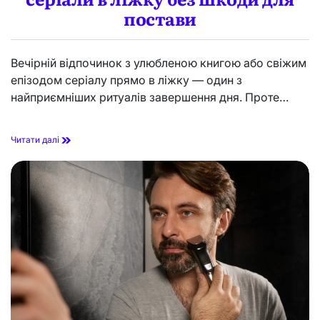
л
й
постави
ь
н
ш
у
е
п
н
р
Вечірній відпочинок з улюбленою книгою або свіжим
н
и
епізодом серіалу прямо в ліжку — один з
я
г
г
найприємніших ритуалів завершення дня. Проте…
о
у
д
б
у
Г
Читати далі
о
р
и
з
о
н
т
а
л
ь
н
и
й
д