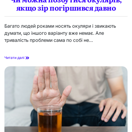
н
в
якщо зір погіршився давно
о
і
б
д
у
п
д
у
Багато людей роками носять окуляри і звикають
е
с
думати, що іншого варіанту вже немає. Але
к
т
о
к
тривалість проблеми сама по собі не…
р
и
и
:
с
я
Ч
Читати далі
н
к
и
и
ш
м
м
в
о
и
ж
д
н
к
а
о
п
в
о
і
з
д
б
н
у
о
т
в
и
и
с