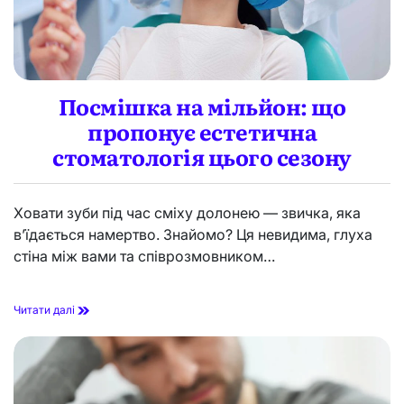
д
і
и
д
в
ч
и
а
т
с
и
г
Посмішка на мільйон: що
с
о
я
пропонує естетична
л
с
і
е
стоматологія цього сезону
н
р
н
і
я
а
,
Ховати зуби під час сміху долонею — звичка, яка
л
я
и
в’їдається намертво. Знайомо? Ця невидима, глуха
к
в
стіна між вами та співрозмовником…
і
л
р
і
о
ж
б
к
П
Читати далі
л
у
о
я
б
с
т
е
м
ь
з
і
ш
ш
ш