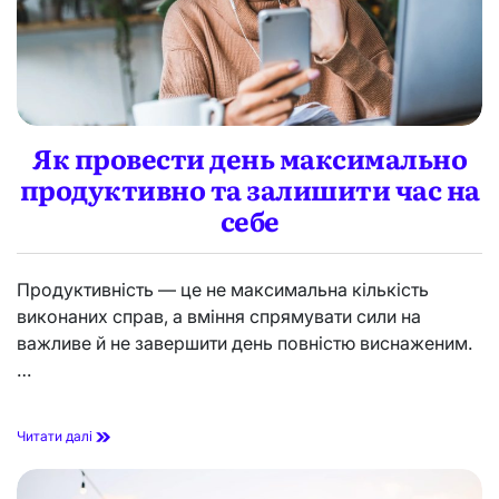
Як провести день максимально
продуктивно та залишити час на
себе
Продуктивність — це не максимальна кількість
виконаних справ, а вміння спрямувати сили на
важливе й не завершити день повністю виснаженим.
…
Я
Читати далі
к
п
р