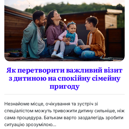
о
в
е
с
т
и
д
е
н
ь
м
а
к
Як перетворити важливий візит
с
з дитиною на спокійну сімейну
и
м
пригоду
а
л
ь
н
Незнайоме місце, очікування та зустріч зі
о
спеціалістом можуть тривожити дитину сильніше, ніж
п
сама процедура. Батькам варто заздалегідь зробити
р
о
ситуацію зрозумілою…
д