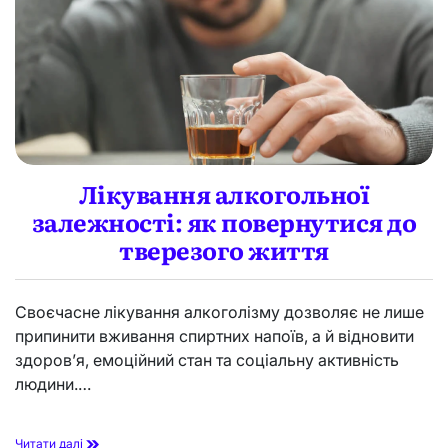
к
к
к
і
о
а
р
д
н
у
и
а
г
д
м
і
л
і
р
я
л
ш
п
ь
о
о
й
ю
с
о
т
н
Лікування алкогольної
а
:
залежності: як повернутися до
в
щ
и
о
тверезого життя
п
р
о
п
Своєчасне лікування алкоголізму дозволяє не лише
о
припинити вживання спиртних напоїв, а й відновити
н
здоров’я, емоційний стан та соціальну активність
у
є
людини.…
е
с
т
Л
Читати далі