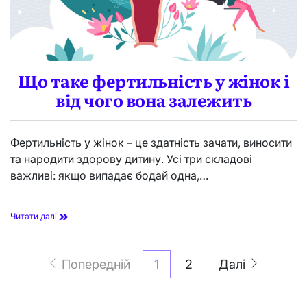
в
д
я
с
о
в
я
г
і
д
л
д
а
я
а
в
д
л
Що таке фертильність у жінок і
н
к
о
від чого вона залежить
о
г
о
л
Фертильність у жінок – це здатність зачати, виносити
ю
та народити здорову дитину. Усі три складові
:
у
важливі: якщо випадає бодай одна,…
с
в
і
Щ
Читати далі
д
о
о
т
м
Пагінація
а
л
Попередній
1
2
Далі
к
е
записів
е
н
ф
и
е