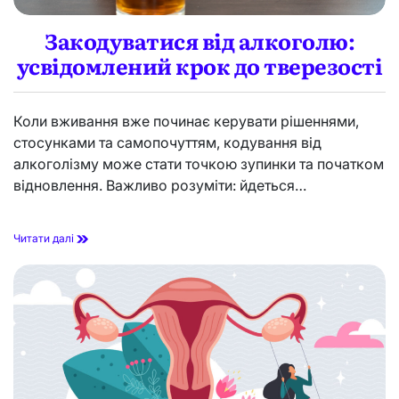
т
я
и
о
Закодуватися від алкоголю:
ш
к
к
усвідомлений крок до тверезості
у
і
л
р
я
у
р
т
Коли вживання вже починає керувати рішеннями,
і
а
стосунками та самопочуттям, кодування від
в
о
,
алкоголізму може стати точкою зупинки та початком
б
я
р
відновлення. Важливо розуміти: йдеться…
к
а
щ
т
о
и
З
Читати далі
з
п
а
і
р
к
р
а
о
п
в
д
о
и
у
г
л
в
і
ь
а
р
н
т
ш
и
и
и
й
с