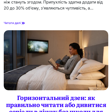
б
ніж стануть згодом. Припухлість здатна додати від
з
е
и
20 до 30% об’єму, з’являються чутливість, а…
т
з
д
Р
Читати далі
и
е
т
к
и
о
н
м
о
е
ю
н
н
д
а
а
с
ц
п
і
о
ї
к
п
і
і
й
с
н
л
у
я
Горизонтальний дзен: як
с
з
і
правильно читати або дивитися
б
м
і
серіали в ліжку без шкоди для
е