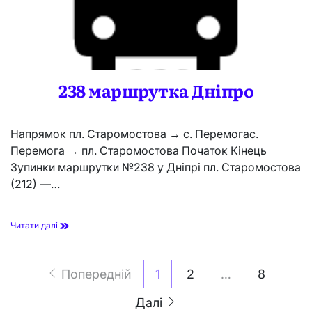
а
Д
н
і
п
р
о
238 маршрутка Дніпро
Напрямок пл. Старомостова → с. Перемогас.
Перемога → пл. Старомостова Початок Кінець
Зупинки маршрутки №238 у Дніпрі пл. Старомостова
(212) —…
2
Читати далі
3
8
Пагінація
м
Попередній
1
2
…
8
а
записів
р
ш
Далі