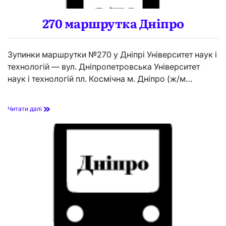
р
о
270 маршрутка Дніпро
Зупинки маршрутки №270 у Дніпрі Університет наук і
технологій — вул. Дніпропетровська Університет
наук і технологій пл. Космічна м. Дніпро (ж/м…
2
Читати далі
7
0
м
а
р
ш
р
у
т
к
а
Д