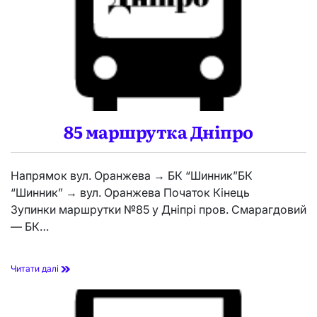
р
у
т
к
а
Д
н
і
п
р
85 маршрутка Дніпро
о
Напрямок вул. Оранжева → БК “Шинник”БК
“Шинник” → вул. Оранжева Початок Кінець
Зупинки маршрутки №85 у Дніпрі пров. Смарагдовий
— БК…
8
Читати далі
5
м
а