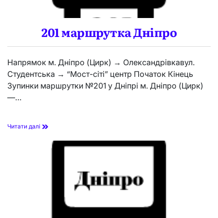
н
і
п
р
201 маршрутка Дніпро
о
Напрямок м. Дніпро (Цирк) → Олександрівкавул.
Студентська → “Мост-сіті” центр Початок Кінець
Зупинки маршрутки №201 у Дніпрі м. Дніпро (Цирк)
—…
2
Читати далі
0
1
м
а
р
ш
р
у
т
к