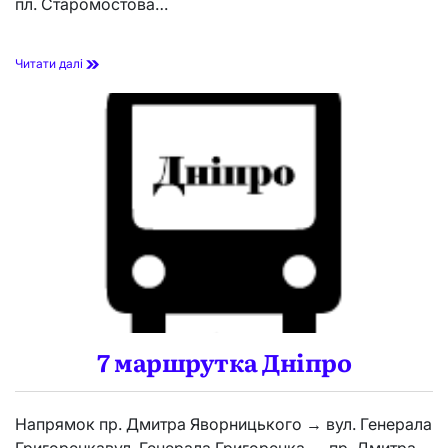
пл. Старомостова…
1
Читати далі
4
9
м
а
р
ш
р
у
т
к
а
Д
н
і
п
р
7 маршрутка Дніпро
о
Напрямок пр. Дмитра Яворницького → вул. Генерала
Григоренкавул. Генерала Григоренка → пр. Дмитра