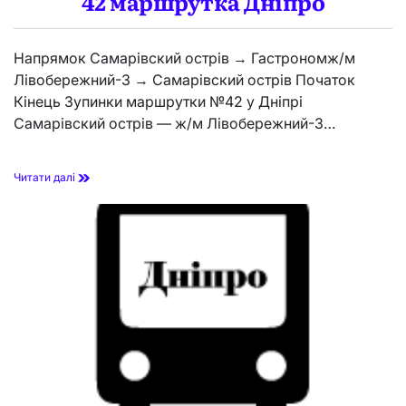
42 маршрутка Дніпро
Напрямок Самарівский острів → Гастрономж/м
Лівобережний-3 → Самарівский острів Початок
Кінець Зупинки маршрутки №42 у Дніпрі
Самарівский острів — ж/м Лівобережний-3…
4
Читати далі
2
м
а
р
ш
р
у
т
к
а
Д
н
і
п