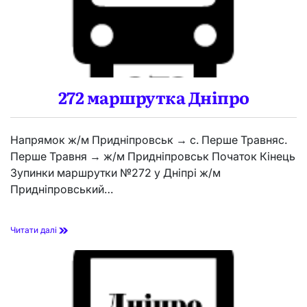
272 маршрутка Дніпро
Напрямок ж/м Придніпровськ → с. Перше Травняс.
Перше Травня → ж/м Придніпровськ Початок Кінець
Зупинки маршрутки №272 у Дніпрі ж/м
Придніпровський…
2
Читати далі
7
2
м
а
р
ш