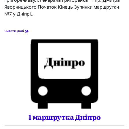
Яворницького Початок Кінець Зупинки маршрутки
№7 у Дніпрі…
7
Читати далі
м
а
р
ш
р
у
т
к
а
Д
н
і
п
р
о
1 маршрутка Дніпро