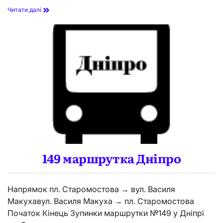
2
Читати далі
4
0
м
а
р
ш
р
у
т
к
а
Д
н
і
п
р
149 маршрутка Дніпро
о
Напрямок пл. Старомостова → вул. Василя
Макухавул. Василя Макуха → пл. Старомостова
Початок Кінець Зупинки маршрутки №149 у Дніпрі