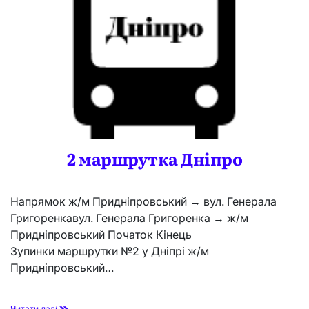
р
ш
р
у
т
к
а
Д
н
і
п
р
о
2 маршрутка Дніпро
Напрямок ж/м Придніпровський → вул. Генерала
Григоренкавул. Генерала Григоренка → ж/м
Придніпровський Початок Кінець
Зупинки маршрутки №2 у Дніпрі ж/м
Придніпровський…
2
Читати далі