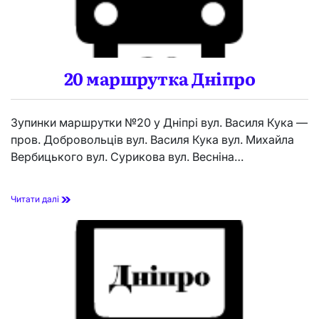
а
Д
н
і
п
р
20 маршрутка Дніпро
о
Зупинки маршрутки №20 у Дніпрі вул. Василя Кука —
пров. Добровольців вул. Василя Кука вул. Михайла
Вербицького вул. Сурикова вул. Весніна…
2
Читати далі
0
м
а
р
ш
р
у
т
к