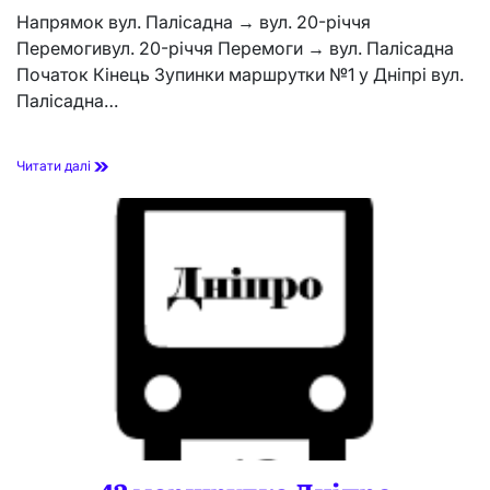
Напрямок вул. Палісадна → вул. 20-річчя
Перемогивул. 20-річчя Перемоги → вул. Палісадна
Початок Кінець Зупинки маршрутки №1 у Дніпрі вул.
Палісадна…
1
Читати далі
м
а
р
ш
р
у
т
к
а
Д
н
і
п
р
о