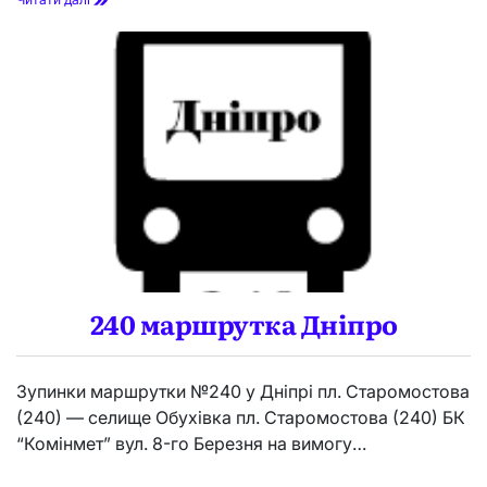
м
а
р
ш
р
у
т
к
а
Д
н
і
п
р
о
240 маршрутка Дніпро
Зупинки маршрутки №240 у Дніпрі пл. Старомостова
(240) — селище Обухівка пл. Старомостова (240) БК
“Комінмет” вул. 8-го Березня на вимогу…