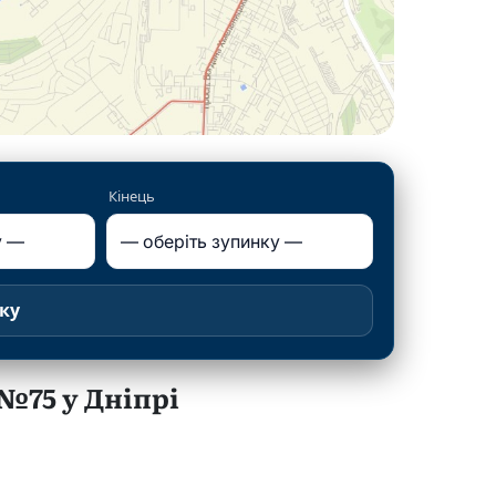
Кінець
ку
75 у Дніпрі