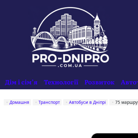
Дім і сім’я
Технології
Розвиток
Авто
Домашня
Транспорт
Автобуси в Дніпрі
75 маршру