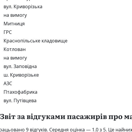
вул. Криворізька
на вимогу
Митниця
ГРС
Краснопільське кладовище
Котлован
на вимогу
вул. Заповідна
ш. Криворізьке
АЗС
Птахофабрика
вул. Путівцева
Звіт за відгуками пасажирів про 
ацьовано 9 відгуків. Середня оцінка — 1.0 з 5. Це найн