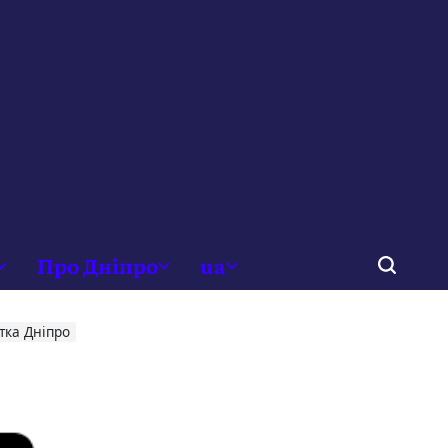
Про Дніпро
ua
тка Дніпро