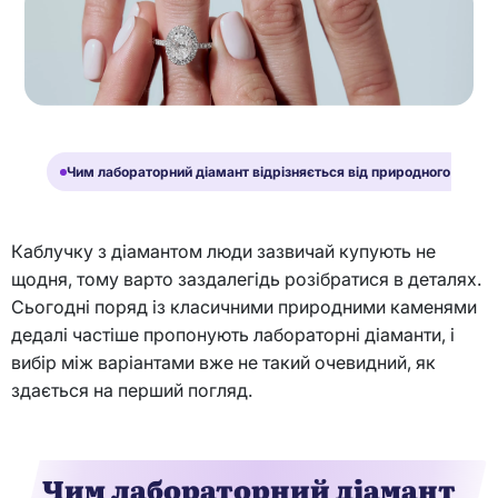
Чим лабораторний діамант відрізняється від природного
Н
Каблучку з діамантом люди зазвичай купують не
щодня, тому варто заздалегідь розібратися в деталях.
Сьогодні поряд із класичними природними каменями
дедалі частіше пропонують лабораторні діаманти, і
вибір між варіантами вже не такий очевидний, як
здається на перший погляд.
Чим лабораторний діамант