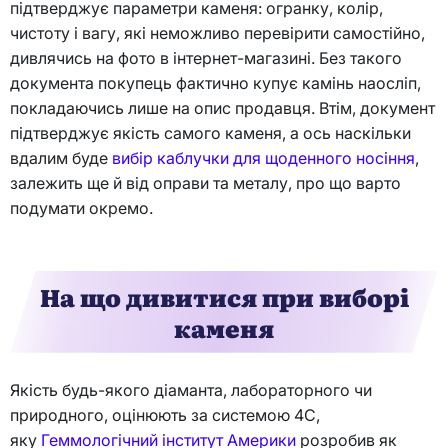
підтверджує параметри каменя: огранку, колір,
чистоту і вагу, які неможливо перевірити самостійно,
дивлячись на фото в інтернет-магазині. Без такого
документа покупець фактично купує камінь наосліп,
покладаючись лише на опис продавця. Втім, документ
підтверджує якість самого каменя, а ось наскільки
вдалим буде
вибір каблучки для щоденного носіння
,
залежить ще й від оправи та металу, про що варто
подумати окремо.
На що дивитися при виборі
каменя
Якість будь-якого діаманта, лабораторного чи
природного, оцінюють за системою 4C,
яку
Геммологічний інститут Америки
розробив як