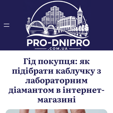
П
е
р
е
й
т
и
д
о
Гід покупця: як
в
м
підібрати каблучку з
і
с
лабораторним
т
діамантом в інтернет-
у
магазині