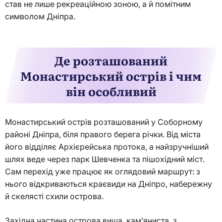
став не лише рекреаційною зоною, а й помітним
символом Дніпра.
Де розташований
Монастирський острів і чим
він особливий
Монастирський острів розташований у Соборному
районі Дніпра, біля правого берега річки. Від міста
його відділяє Архієрейська протока, а найзручніший
шлях веде через парк Шевченка та пішохідний міст.
Сам перехід уже працює як оглядовий маршрут: з
нього відкриваються краєвиди на Дніпро, набережну
й скелясті схили острова.
Західна частина острова вища, кам’яниста, з