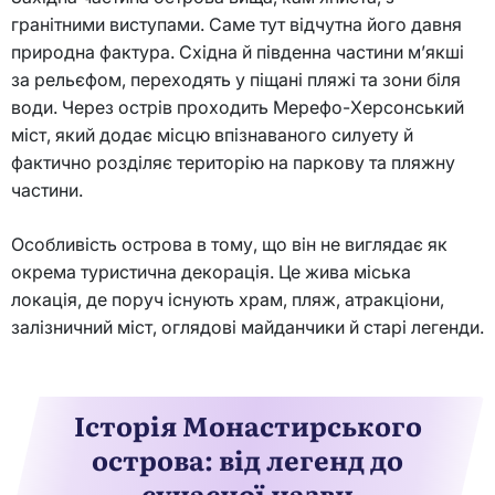
гранітними виступами. Саме тут відчутна його давня
природна фактура. Східна й південна частини м’якші
за рельєфом, переходять у піщані пляжі та зони біля
води. Через острів проходить Мерефо-Херсонський
міст, який додає місцю впізнаваного силуету й
фактично розділяє територію на паркову та пляжну
частини.
Особливість острова в тому, що він не виглядає як
окрема туристична декорація. Це жива міська
локація, де поруч існують храм, пляж, атракціони,
залізничний міст, оглядові майданчики й старі легенди.
Історія Монастирського
острова: від легенд до
сучасної назви