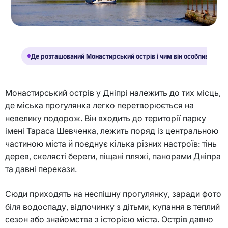
Де розташований Монастирський острів і чим він особливий
Монастирський острів у Дніпрі належить до тих місць,
де міська прогулянка легко перетворюється на
невелику подорож. Він входить до території парку
імені Тараса Шевченка, лежить поряд із центральною
частиною міста й поєднує кілька різних настроїв: тінь
дерев, скелясті береги, піщані пляжі, панорами Дніпра
та давні перекази.
Сюди приходять на неспішну прогулянку, заради фото
біля водоспаду, відпочинку з дітьми, купання в теплий
сезон або знайомства з історією міста. Острів давно