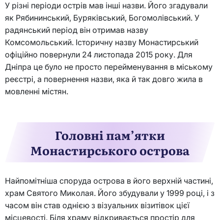
У різні періоди острів мав інші назви. Його згадували
як Рябининський, Буряківський, Богомолівський. У
радянський період він отримав назву
Комсомольський. Історичну назву Монастирський
офіційно повернули 24 листопада 2015 року. Для
Дніпра це було не просто перейменування в міському
реєстрі, а повернення назви, яка й так довго жила в
мовленні містян.
Головні пам’ятки
Монастирського острова
Найпомітніша споруда острова в його верхній частині,
храм Святого Миколая. Його збудували у 1999 році, і з
часом він став однією з візуальних візитівок цієї
місцевості. Біля храму відкривається простір для