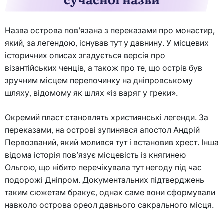
Назва острова пов’язана з переказами про монастир,
який, за легендою, існував тут у давнину. У місцевих
історичних описах згадується версія про
візантійських ченців, а також про те, що острів був
зручним місцем перепочинку на дніпровському
шляху, відомому як шлях «із варяг у греки».
Окремий пласт становлять християнські легенди. За
переказами, на острові зупинявся апостол Андрій
Первозваний, який молився тут і встановив хрест. Інша
відома історія пов’язує місцевість із княгинею
Ольгою, що нібито перечікувала тут негоду під час
подорожі Дніпром. Документальних підтверджень
таким сюжетам бракує, однак саме вони сформували
навколо острова ореол давнього сакрального місця.