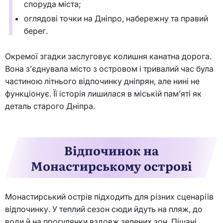
споруда міста;
оглядові точки на Дніпро, набережну та правий
берег.
Окремої згадки заслуговує колишня канатна дорога.
Вона з’єднувала місто з островом і тривалий час була
частиною літнього відпочинку дніпрян, але нині не
функціонує. Її історія лишилася в міській пам’яті як
деталь старого Дніпра.
Відпочинок на
Монастирському острові
Монастирський острів підходить для різних сценаріїв
відпочинку. У теплий сезон сюди йдуть на пляж, до
води й на прогулянки вздовж зелених зон. Піщані