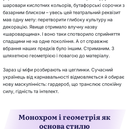
шаровари кислотних кольорів, бутафорські сорочки з
базарним блиском – увесь цей театральний реквізит
мав одну мету: перетворити глибоку культуру на
декорацію. Явище отримало влучну назву
«шароварщина». І воно таки спотворило сприйняття
спадщини не на одне покоління. А от справжнє
вбрання наших предків було іншим. Стриманим. З
шляхетною геометрією і повагою до матеріалу.
Зараз ці міфи розбирають на цеглинки. Сучасний
українець від карнавальності відмовляється й обирає
нову маскулінність: гардероб, що транслює спокійну
силу, гідність та інтелект.
Монохром і геометрія як
основа стилю