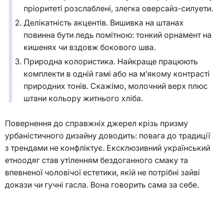
пріоритеті розслаблені, злегка оверсайз-силуети.
Делікатність акцентів. Вишивка на штанах
повинна бути ледь помітною: тонкий орнамент на
кишенях чи вздовж бокового шва.
Природна колористика. Найкраще працюють
комплекти в одній гамі або на м’якому контрасті
природних тонів. Скажімо, молочний верх плюс
штани кольору житнього хліба.
Повернення до справжніх джерел крізь призму
урбаністичного дизайну доводить: повага до традиції
з трендами не конфліктує. Ексклюзивний український
етноодяг став утіленням бездоганного смаку та
впевненої чоловічої естетики, якій не потрібні зайві
докази чи гучні гасла. Вона говорить сама за себе.