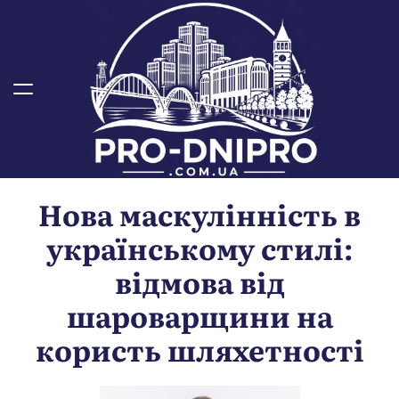
П
е
р
е
й
т
и
д
о
Нова маскулінність в
в
м
українському стилі:
і
с
відмова від
т
шароварщини на
у
користь шляхетності