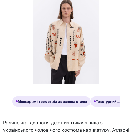
Монохром і геометрія як основа стилю
Текстурний дует: шл
Радянська ідеологія десятиліттями ліпила з
українського чоловічого костюма карикатуру. Атласні