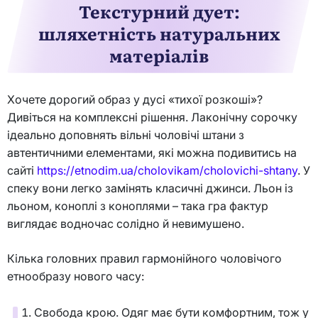
Текстурний дует:
шляхетність натуральних
матеріалів
Хочете дорогий образ у дусі «тихої розкоші»?
Дивіться на комплексні рішення. Лаконічну сорочку
ідеально доповнять вільні чоловічі штани з
автентичними елементами, які можна подивитись на
сайті
https://etnodim.ua/cholovikam/cholovichi-shtany
. У
спеку вони легко замінять класичні джинси. Льон із
льоном, коноплі з коноплями – така гра фактур
виглядає водночас солідно й невимушено.
Кілька головних правил гармонійного чоловічого
етнообразу нового часу:
Свобода крою. Одяг має бути комфортним, тож у